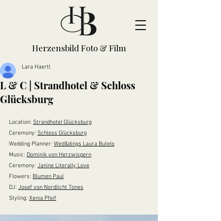
Herzensbild Foto & Film
Lara Haertl
L & C | Strandhotel & Schloss
Glücksburg
Location: 
Strandhotel Glücksburg
Ceremony: 
Schloss Glücksburg
Wedding Planner: 
Wed&dings Laura Butelo
Music: 
Dominik von Herzwispern
Ceremony: 
Janine Literally Love
Flowers: 
Blumen Paul
DJ: 
Josef von Nordlicht Tones
Styling: 
Xenia Pfeif